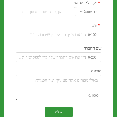
وباיל/ווטסאפ
Code
0/100
ם
0/100
 החברה
0/200
דעה
0/100
שלח