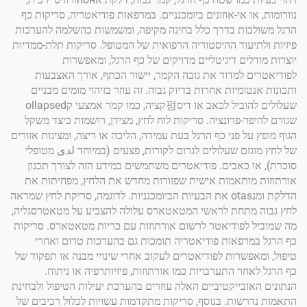
או אי-אוזונים ביומכנניים. במרפאות פודיאטריה, סריקות כף
בות בדרך כלל בחינה מקיפה, ומשמשות כהשלמה להערכות
תיעוד ההיסטוריה הרפואית של המטופל. סריקות תלת-ממדיות
דלים דיגיטליים מדויקים של כף הרגל, ומאפשרות
ם למדוד את גובה הקמר, יישור הכתף, אורך האצבעות
טומיות אחרות בדיוק גבוה. זה עוזר בזיהוי מומים מבניים
שעלולים להוביל לכאב או דיס펑קציה, כמו קמר אמצעי קollapsed
פר-פרונציה. סריקות לוח לחץ, מצידן, רושמות כיצד משקל
על פני כף הרגל בעת עמידה, הליכה או ריצה, ומציגות אזורים
גזם שעלולים לגרום לקורות, פצעים (במיוחד لدى מטופלי
ו כאבים. פודיאטרים משתמשים במידע הזה לצורך תכנון
מותאמות אישית שפזורות מחדש את הלחץ, מפחיתות את
הדלקת ומנotas את הבעיות הביומכנניות. לדוגמה, סריקת לחץ שמראה
 מתחת לראשי המטאטארס עלולה להצביע על מטאטרסגליה,
 לפודיאטר לרשום אורתוזות עם כריות מטאטארס. סריקות
מרפאות פודיאטריה תומכות גם בהערכות טרום ואחרי
אפשרות לפודיאטרים לעקוב אחרי שינויי מבנה או תפקוד של
אחר התערבויות כמו אורתוזות, פיזיותרפיה או ניתוח.
אובייקטיביים האלה עוזרים בהערכת יעילות הטיפול ולבחינת
רשות. בנוסף, סריקות מתקדמות עשויות לכלול רכיבים של