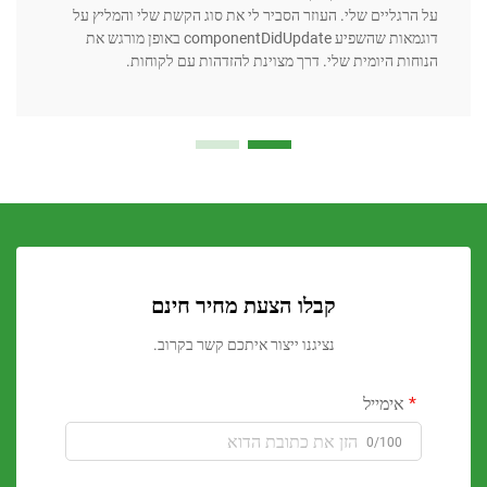
גליים שלי. העוזר הסביר לי את סוג הקשת שלי והמליץ על
הסקיר
דוגמאות שהשפיע componentDidUpdate באופן מורגש את
ת היומית שלי. דרך מצוינת להזדהות עם לקוחות.
תומכו
קבלו הצעת מחיר חינם
נציגנו ייצור איתכם קשר בקרוב.
ימייל
0/100