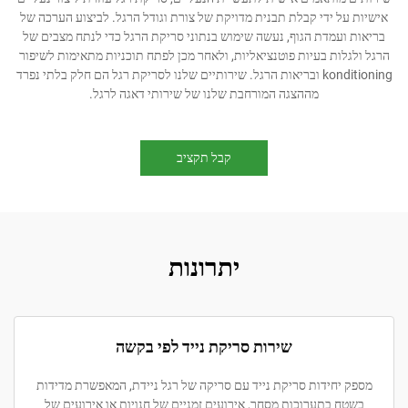
 ידי קבלת תבנית מדויקת של צורת וגודל הרגל. לביצוע הערכה של
עמדת הגוף, נעשה שימוש בנתוני סריקת הרגל כדי לנתח מצבים של
ות בעיות פוטנציאליות, ולאחר מכן לפתח תוכניות מתאימות לשיפור
konditioning ובריאות הרגל. שירותיים שלנו לסריקת רגל הם חלק בלתי נפרד
מההצגה המורחבת שלנו של שירותי דאגה לרגל.
קבל תקציב
יתרונות
שירות סריקת נייד לפי בקשה
חידות סריקת נייד עם סריקה של רגל ניידת, המאפשרת מדידות
בתערוכות מסחר, אירועים זמניים של חנויות או אירועים של