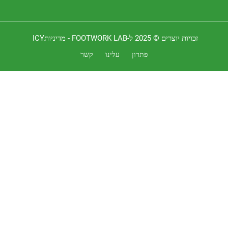
 יוצרים © 2025 ל-FOOTWORK LAB -
מדיניותICY
פתרון
עלינו
קשר