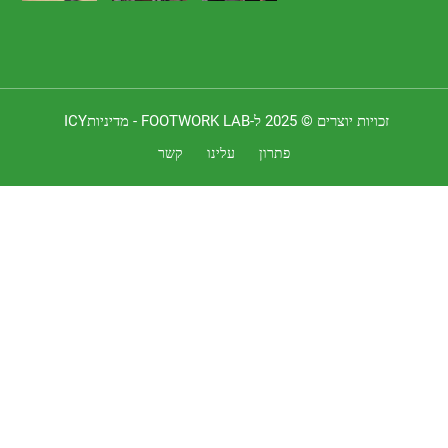
 יוצרים © 2025 ל-FOOTWORK LAB -
מדיניותICY
פתרון
עלינו
קשר