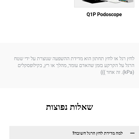
Q1P Podosc
ו לחץ תחתון הוא מדידת ההשפעה שנוצרת על ידי שטח
קרקע בזמן שהאדם עומד, מהלך או רץ, בקילופסקלים
שאלות נפוצות
מדידת לחץ הרגל חשובה?