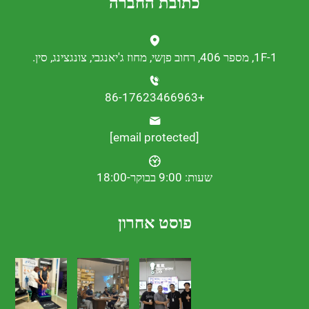
כתובת החברה
נגצינג, סין.
+86-17623466963
[email protected]
שעות: 9:00 בבוקר-18:00
פוסט אחרון