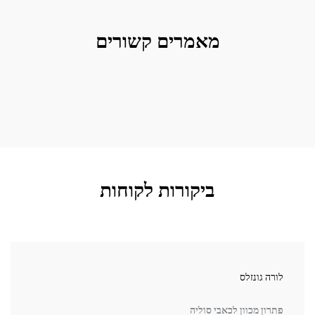
מאמרים קשורים
ביקורות לקוחות
גונזלס
ד"ר די
 מכוון לכאבי סוליה
עזרה 