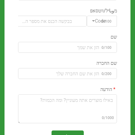
باיל/ווטסאפ
Code
0/100
0/100
 החברה
0/200
ודעה
0/100